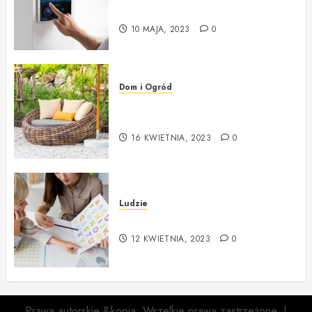
Montaż Systemu Alarmowego
10 MAJA, 2023
0
Dom i Ogród
Poradnik wyboru mebli i
dodatków do ogrodu
16 KWIETNIA, 2023
0
Ludzie
Czym zajmuje się logopeda?
12 KWIETNIA, 2023
0
Prawa autorskie &kopia; Wszelkie prawa zastrzeżone.
|