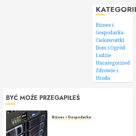
KATEGORI
Biznes i
Gospodarka
Ciekawostki
Dom i Ogród
Ludzie
Uncategorized
Zdrowie i
Uroda
BYĆ MOŻE PRZEGAPIŁEŚ
Biznes i Gospodarka
Hosting, budowa strony WWW i
jej promocja: Poradnik dla