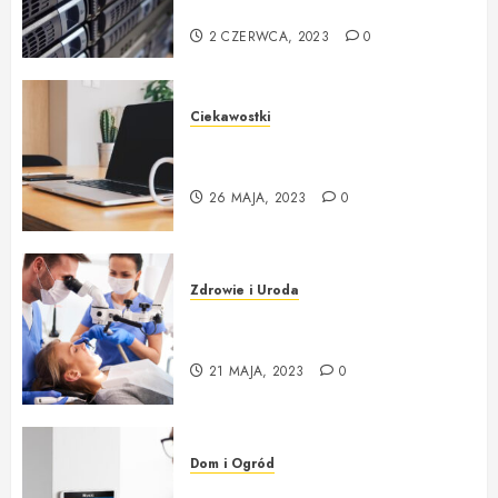
początkujących
2 CZERWCA, 2023
0
Ciekawostki
Kompletny przewodnik po
wyborze komputera i akcesoriów
26 MAJA, 2023
0
Zdrowie i Uroda
Jaki sprzęt stomatologiczny ?
Gdzie kupić ?
21 MAJA, 2023
0
Dom i Ogród
Systemy Alarmowe – Instalacja i