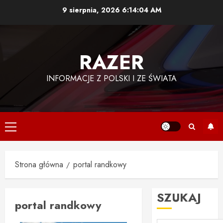
Przejdź
9 sierpnia, 2026
6:14:05 AM
do
treści
RAZER
INFORMACJE Z POLSKI I ZE ŚWIATA
Menu
główne
Strona główna
portal randkowy
SZUKAJ
portal randkowy