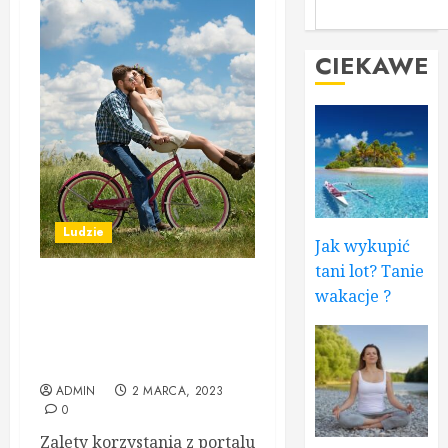
CIEKAWE
Ludzie
Jak wykupić
tani lot? Tanie
wakacje ?
Znajdź swoją drugą
połówkę: Bezpieczne
randkowanie online na
portalu Buziak.pl
ADMIN
2 MARCA, 2023
0
Zalety korzystania z portalu