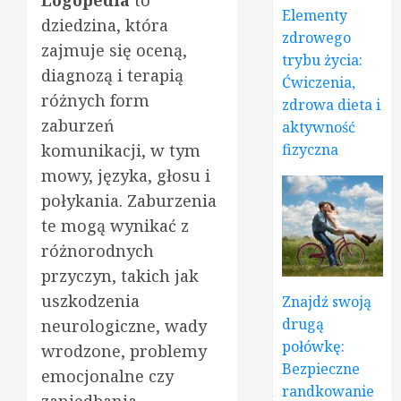
Elementy
dziedzina, która
zdrowego
zajmuje się oceną,
trybu życia:
diagnozą i terapią
Ćwiczenia,
różnych form
zdrowa dieta i
zaburzeń
aktywność
komunikacji, w tym
fizyczna
mowy, języka, głosu i
połykania. Zaburzenia
te mogą wynikać z
różnorodnych
przyczyn, takich jak
uszkodzenia
Znajdź swoją
drugą
neurologiczne, wady
połówkę:
wrodzone, problemy
Bezpieczne
emocjonalne czy
randkowanie
zaniedbania