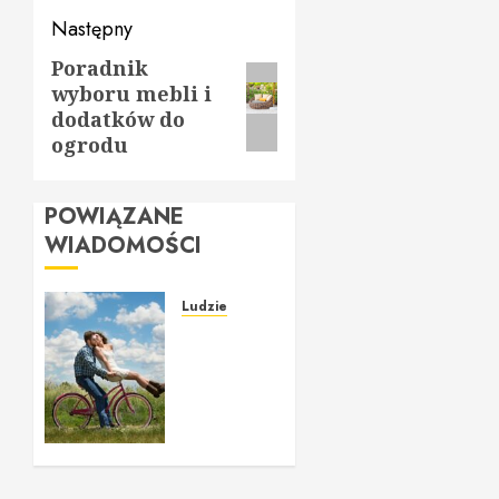
Następny
Poradnik
Następny
wyboru mebli i
wpis:
dodatków do
ogrodu
POWIĄZANE
WIADOMOŚCI
Ludzie
Znajdź
swoją
drugą
połówkę:
Bezpieczne
randkowanie
online