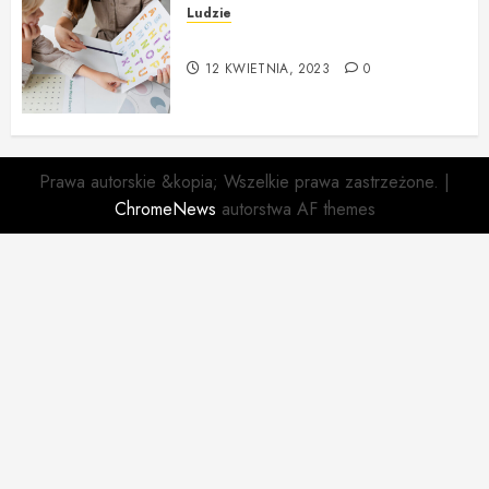
Ludzie
Czym zajmuje się logopeda?
12 KWIETNIA, 2023
0
Prawa autorskie &kopia; Wszelkie prawa zastrzeżone.
|
ChromeNews
autorstwa AF themes