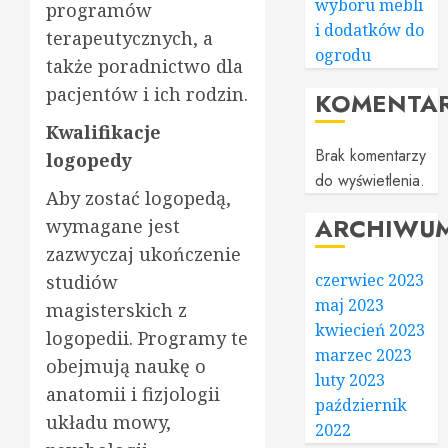
wyboru mebli
programów
i dodatków do
terapeutycznych, a
ogrodu
także poradnictwo dla
pacjentów i ich rodzin.
KOMENTA
Kwalifikacje
Brak komentarzy
logopedy
do wyświetlenia.
Aby zostać logopedą,
ARCHIWU
wymagane jest
zazwyczaj ukończenie
czerwiec 2023
studiów
maj 2023
magisterskich z
kwiecień 2023
logopedii. Programy te
marzec 2023
obejmują naukę o
luty 2023
anatomii i fizjologii
październik
układu mowy,
2022