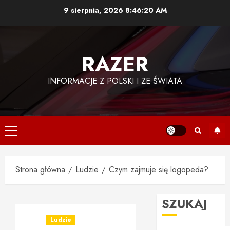
Przejdź
9 sierpnia, 2026
8:46:21 AM
do
treści
RAZER
INFORMACJE Z POLSKI I ZE ŚWIATA
Menu
główne
Strona główna
Ludzie
Czym zajmuje się logopeda?
SZUKAJ
Ludzie