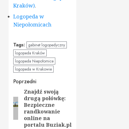
Kraków)
.
Logopeda w
Niepołomicach
Tags:
gabinet logopedyczny
logopeda Kraków
logopeda Niepołomice
logopeda w Krakowie
Zobacz
Poprzedni
wpisy
Znajdź swoją
Poprzedni
drugą połówkę:
wpis:
Bezpieczne
randkowanie
online na
portalu Buziak.pl