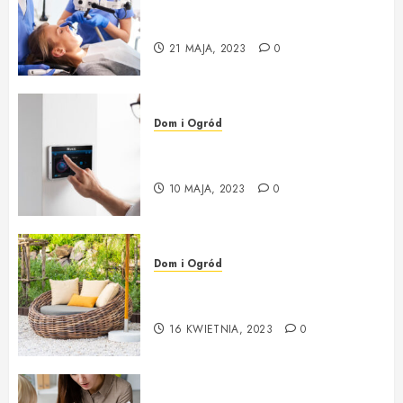
Jaki sprzęt stomatologiczny ?
Gdzie kupić ?
21 MAJA, 2023
0
Dom i Ogród
Systemy Alarmowe – Instalacja i
Montaż Systemu Alarmowego
10 MAJA, 2023
0
Dom i Ogród
Poradnik wyboru mebli i
dodatków do ogrodu
16 KWIETNIA, 2023
0