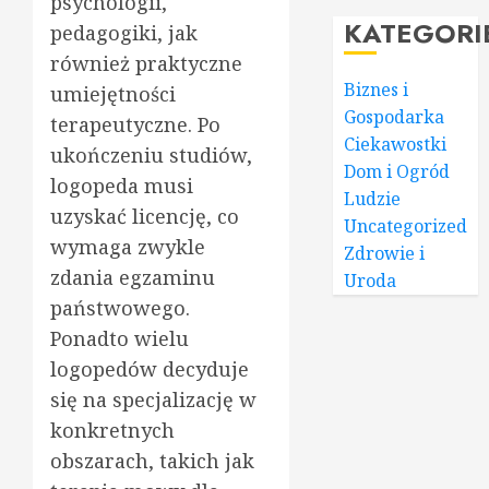
psychologii,
KATEGORI
pedagogiki, jak
również praktyczne
Biznes i
umiejętności
Gospodarka
terapeutyczne. Po
Ciekawostki
ukończeniu studiów,
Dom i Ogród
logopeda musi
Ludzie
uzyskać licencję, co
Uncategorized
wymaga zwykle
Zdrowie i
zdania egzaminu
Uroda
państwowego.
Ponadto wielu
logopedów decyduje
się na specjalizację w
konkretnych
obszarach, takich jak