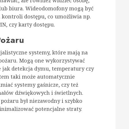
mawiać, ale również widzieć osobę,
 lub biura. Wideodomofony mogą być
kontroli dostępu, co umożliwia np.
N, czy karty dostępu.
Pożaru
jalistyczne systemy, które mają na
 pożaru. Mogą one wykorzystywać
e jak detekcja dymu, temperatury czy
stem taki może automatycznie
miać systemy gaśnicze, czy też
nałów dźwiękowych i świetlnych.
i pożaru był niezawodny i szybko
nimalizować potencjalne straty.