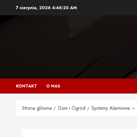
Przejdź
7 sierpnia, 2026
4:46:21 AM
do
treści
KONTAKT
O NAS
Strona główna
Dom i Ogród
Systemy Alarmowe – I