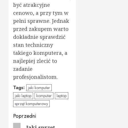
być atrakcyjne
cenowo, a przy tym w
pełni sprawne. Jednak
przed zakupem warto
dokładnie sprawdzić
stan techniczny
takiego komputera, a
najlepiej zlecić to
zadanie
profesjonalistom.
Tags:
jaki komputer
jaki laptop
komputer
laptop
sprzęt komputerowy
Zobacz
Poprzedni
Poprzedni
Jaki sprzęt