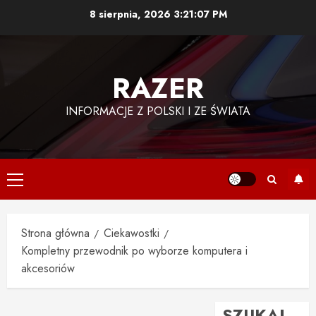
Przejdź
8 sierpnia, 2026
3:21:08 PM
do
treści
RAZER
INFORMACJE Z POLSKI I ZE ŚWIATA
Menu
główne
Strona główna
Ciekawostki
Kompletny przewodnik po wyborze komputera i
akcesoriów
SZUKAJ