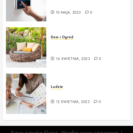
Montaż Systemu Alarmowego
10 MAJA, 2023
0
Dom i Ogród
Poradnik wyboru mebli i
dodatków do ogrodu
16 KWIETNIA, 2023
0
Ludzie
Czym zajmuje się logopeda?
12 KWIETNIA, 2023
0
Prawa autorskie &kopia; Wszelkie prawa zastrzeżone.
|