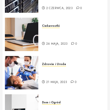
początkujących
2 CZERWCA, 2023
0
Ciekawostki
Kompletny przewodnik po
wyborze komputera i akcesoriów
26 MAJA, 2023
0
Zdrowie i Uroda
Jaki sprzęt stomatologiczny ?
Gdzie kupić ?
21 MAJA, 2023
0
Dom i Ogród
Systemy Alarmowe – Instalacja i