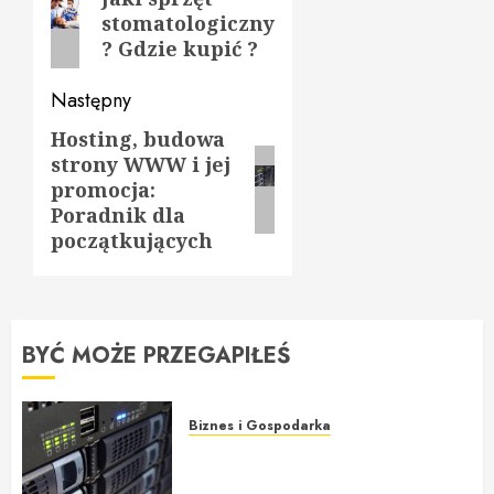
wpisy
stomatologiczny
wpis:
? Gdzie kupić ?
Następny
Hosting, budowa
Następny
strony WWW i jej
wpis:
promocja:
Poradnik dla
początkujących
BYĆ MOŻE PRZEGAPIŁEŚ
Biznes i Gospodarka
Hosting, budowa strony WWW i
jej promocja: Poradnik dla