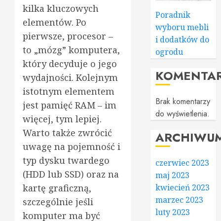
kilka kluczowych
Poradnik
elementów. Po
wyboru mebli
pierwsze, procesor –
i dodatków do
to „mózg” komputera,
ogrodu
który decyduje o jego
KOMENTA
wydajności. Kolejnym
istotnym elementem
Brak komentarzy
jest pamięć RAM – im
do wyświetlenia.
więcej, tym lepiej.
Warto także zwrócić
ARCHIWU
uwagę na pojemność i
typ dysku twardego
czerwiec 2023
(HDD lub SSD) oraz na
maj 2023
kartę graficzną,
kwiecień 2023
marzec 2023
szczególnie jeśli
luty 2023
komputer ma być