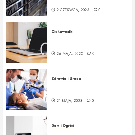
początkujących
2 CZERWCA, 2023
0
Ciekawostki
Kompletny przewodnik po
wyborze komputera i akcesoriów
26 MAJA, 2023
0
Zdrowie i Uroda
Jaki sprzęt stomatologiczny ?
Gdzie kupić ?
21 MAJA, 2023
0
Dom i Ogród
Systemy Alarmowe – Instalacja i