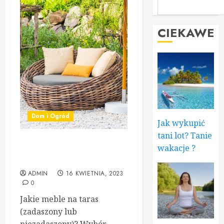
CIEKAWE
Dom i Ogród
Jak wykupić
tani lot? Tanie
wakacje ?
Poradnik wyboru mebli i
dodatków do ogrodu
ADMIN
16 KWIETNIA, 2023
0
Jakie meble na taras
(zadaszony lub