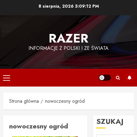
Przejdź
8 sierpnia, 2026
5:09:12 PM
do
treści
RAZER
INFORMACJE Z POLSKI I ZE ŚWIATA
Menu
główne
Strona główna
nowoczesny ogród
SZUKAJ
nowoczesny ogród