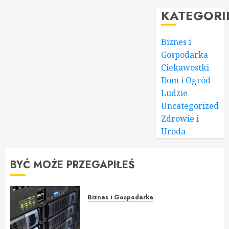
KATEGORI
Biznes i
Gospodarka
Ciekawostki
Dom i Ogród
Ludzie
Uncategorized
Zdrowie i
Uroda
BYĆ MOŻE PRZEGAPIŁEŚ
Biznes i Gospodarka
Hosting, budowa strony WWW i
jej promocja: Poradnik dla