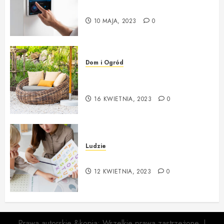
Montaż Systemu Alarmowego
10 MAJA, 2023
0
Dom i Ogród
Poradnik wyboru mebli i
dodatków do ogrodu
16 KWIETNIA, 2023
0
Ludzie
Czym zajmuje się logopeda?
12 KWIETNIA, 2023
0
Prawa autorskie &kopia; Wszelkie prawa zastrzeżone.
|