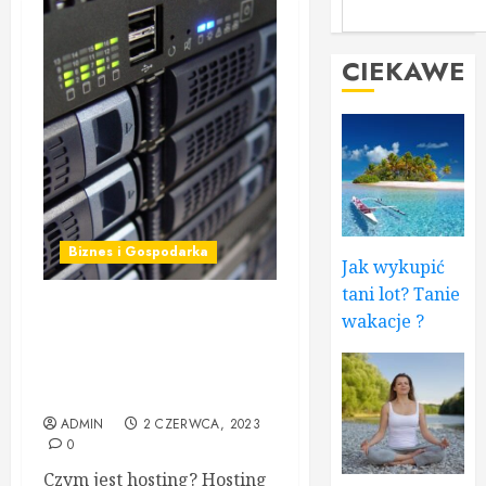
CIEKAWE
Biznes i Gospodarka
Jak wykupić
tani lot? Tanie
wakacje ?
Hosting, budowa strony
WWW i jej promocja:
Poradnik dla
początkujących
ADMIN
2 CZERWCA, 2023
0
Czym jest hosting? Hosting