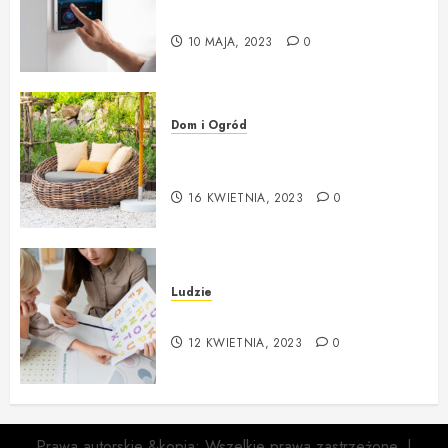
Montaż Systemu Alarmowego
10 MAJA, 2023
0
Dom i Ogród
Poradnik wyboru mebli i
dodatków do ogrodu
16 KWIETNIA, 2023
0
Ludzie
Czym zajmuje się logopeda?
12 KWIETNIA, 2023
0
Prawa autorskie &kopia; Wszelkie prawa zastrzeżone.
|