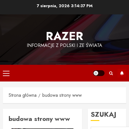
Przejdź
7 sierpnia, 2026
3:14:37 PM
do
treści
RAZER
INFORMACJE Z POLSKI I ZE ŚWIATA
Menu
główne
Strona główna
budowa strony www
SZUKAJ
budowa strony www