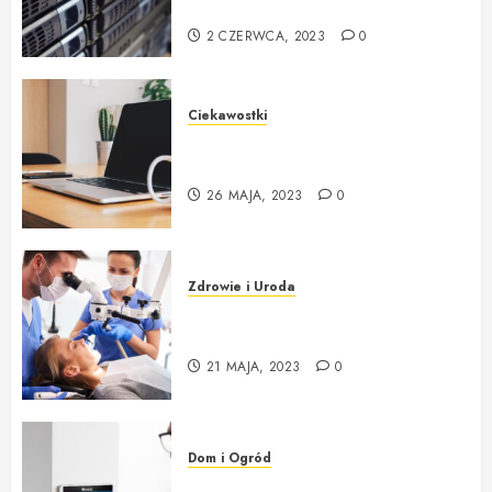
początkujących
2 CZERWCA, 2023
0
Ciekawostki
Kompletny przewodnik po
wyborze komputera i akcesoriów
26 MAJA, 2023
0
Zdrowie i Uroda
Jaki sprzęt stomatologiczny ?
Gdzie kupić ?
21 MAJA, 2023
0
Dom i Ogród
Systemy Alarmowe – Instalacja i