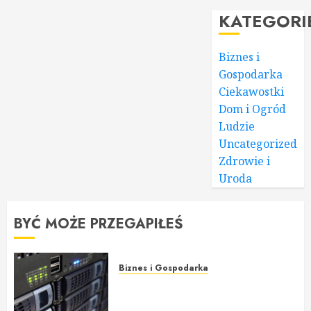
KATEGORI
Biznes i
Gospodarka
Ciekawostki
Dom i Ogród
Ludzie
Uncategorized
Zdrowie i
Uroda
BYĆ MOŻE PRZEGAPIŁEŚ
Biznes i Gospodarka
Hosting, budowa strony WWW i
jej promocja: Poradnik dla